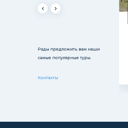
ard
13
Easy
ожность
Дней
Сложность
г в
Вело приключения в
Рады предложить вам наши
е
Узбекистане
самые популярные туры.
Горы, Самарканд,
Бухара
Контакты