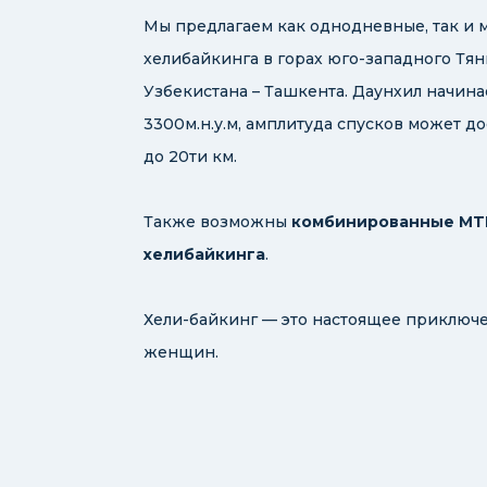
Мы предлагаем как однодневные, так и
хелибайкинга в горах юго-западного Тянь
Узбекистана – Ташкента. Даунхил начинае
3300м.н.у.м, амплитуда спусков может дос
до 20ти км.
Также возможны
комбинированные MTB
хелибайкинга
.
Хели-байкинг — это настоящее приключ
женщин.