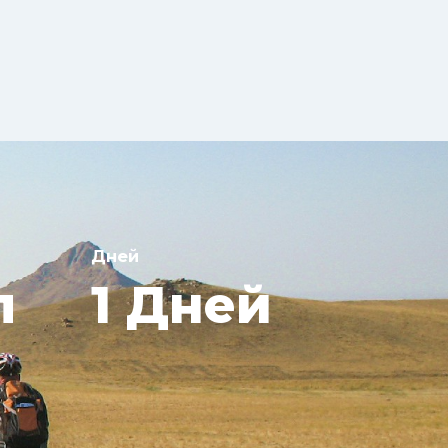
Дней
л
1 Дней