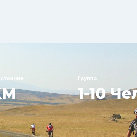
сстояние
Группа
KM
1-10 Че