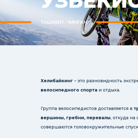
УЗБЕКИ
ТАШКЕНТ, ЧИМГАН
Хелибайкинг
– это разновидность экст
велосипедного спорта
и отдыха.
Группа велосипедистов доставляется в
т
вершины, гребни, перевалы
, откуда н
совершаются головокружительные спуск