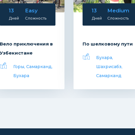
13
Medium
1
Easy
Дней
Сложность
Дней
Сложность
По шелковому пути
Вокруг Чарвака
Бухара,
Чимган, Чарвак
Шахрисабз,
Самарканд