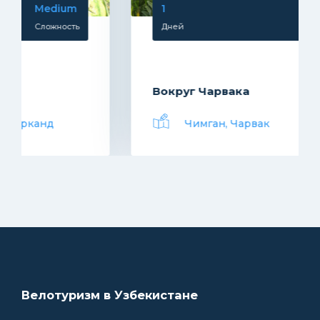
1
Easy
Дней
Сложность
Вокруг Чарвака
Чимган, Чарвак
Велотуризм в Узбекистане