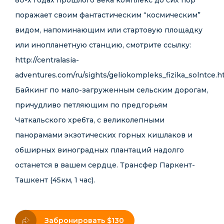
80-х годах прошлого века комплекс до сих пор
поражает своим фантастическим “космическим”
видом, напоминающим или стартовую площадку
или инопланетную станцию, смотрите ссылку:
http://centralasia-
adventures.com/ru/sights/geliokompleks_fizika_solntce.h
Байкинг по мало-загруженным сельским дорогам,
причудливо петляющим по предгорьям
Чаткальского хребта, с великолепными
панорамами экзотических горных кишлаков и
обширных виноградных плантаций надолго
останется в вашем сердце. Трансфер Паркент-
Ташкент (45км, 1 час).
Забронировать $130